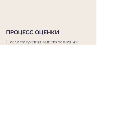
ПРОЦЕСС ОЦЕНКИ
После получения вашего тезиса мы
отправляем его 2 судьям. На это уходит
примерно 3 дня. Если наши рецензенты
примут ваш тезис для конференции мы
незамедлительно отправляем письмо о
принятии по электронной почте.
После получения письма о зачислении
20-27
вы можете оплатить взнос до